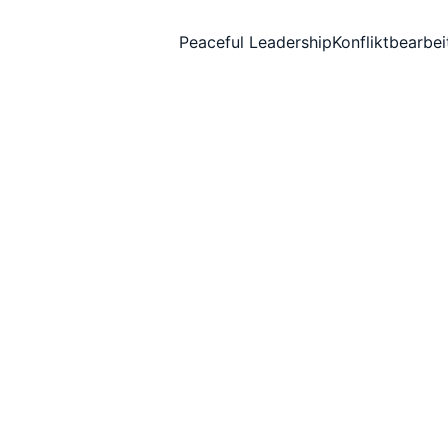
Peaceful Leadership
Konfliktbearbe
EMOTIONALER FRIEDEN
SEELISCHER FRIEDEN